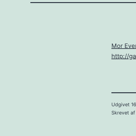
Mor Even
http://
Udgivet
1
Skrevet a