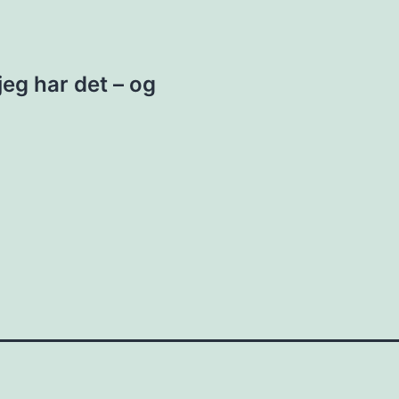
ion
jeg har det – og