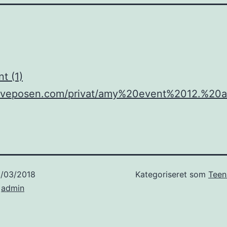
t (1)
gaveposen.com/privat/amy%20event%2012.%20ap
6/03/2018
Kategoriseret som
Teen
f
admin