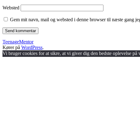
Websted
Gem mit navn, mail og websted i denne browser til næste gang j
TeenageMentor
Kører på
WordPress
.
Vi bruger cookies for at sikre, at vi giver dig den bedste oplevelse på