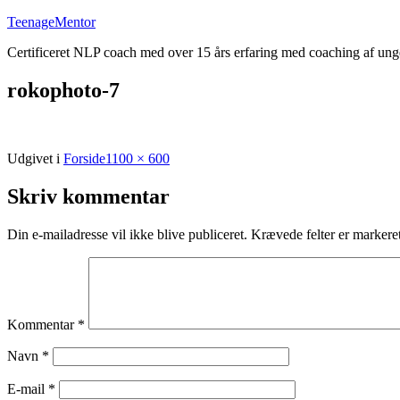
Fortsæt
TeenageMentor
til
Certificeret NLP coach med over 15 års erfaring med coaching af un
indhold
rokophoto-7
Fuld
Udgivet i
Forside
1100 × 600
størrelse
Skriv kommentar
Din e-mailadresse vil ikke blive publiceret.
Krævede felter er marker
Kommentar
*
Navn
*
E-mail
*