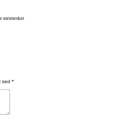
ge mennesker
et med
*