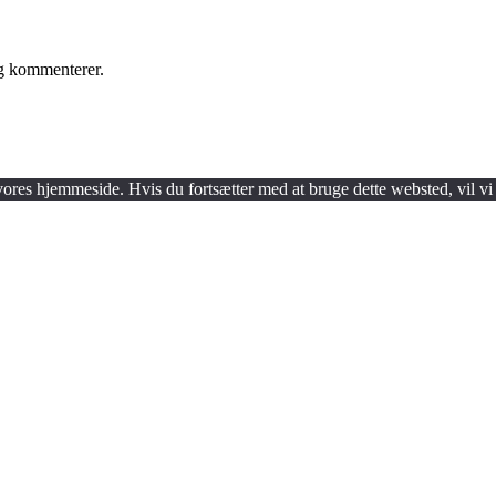
eg kommenterer.
 vores hjemmeside. Hvis du fortsætter med at bruge dette websted, vil vi 