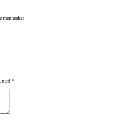
ge mennesker
et med
*