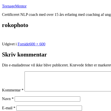
Fortsæt
TeenageMentor
til
Certificeret NLP coach med over 15 års erfaring med coaching af un
indhold
rokophoto
Fuld
Udgivet i
Forside
600 × 600
størrelse
Skriv kommentar
Din e-mailadresse vil ikke blive publiceret.
Krævede felter er marker
Kommentar
*
Navn
*
E-mail
*