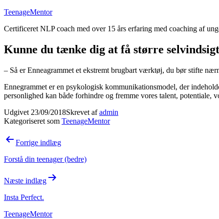
Fortsæt
TeenageMentor
til
Certificeret NLP coach med over 15 års erfaring med coaching af un
indhold
Kunne du tænke dig at få større selvindsig
– Så er Enneagrammet et ekstremt brugbart værktøj, du bør stifte n
Ennegrammet er en psykologisk kommunikationsmodel, der indeholder 9
personlighed kan både forhindre og fremme vores talent, potentiale, v
Udgivet
23/09/2018
Skrevet af
admin
Kategoriseret som
TeenageMentor
Indlægsnavigation
Forrige indlæg
Forstå din teenager (bedre)
Næste indlæg
Insta Perfect.
TeenageMentor