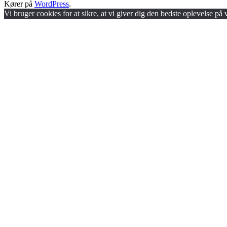
Kører på
WordPress
.
Vi bruger cookies for at sikre, at vi giver dig den bedste oplevelse på