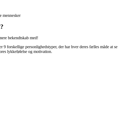
ge mennesker
t?
ærmere bekendtskab med!
 forskellige personlighedstyper, der har hver deres fælles måde at s
ores lykkefølelse og motivation.