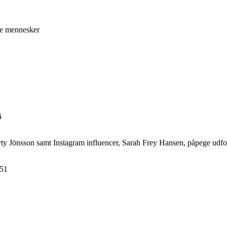
ge mennesker
å
rty Jönsson samt Instagram influencer, Sarah Frey Hansen, påpege udf
651