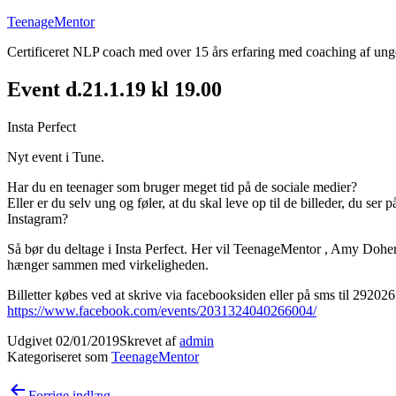
Fortsæt
TeenageMentor
til
Certificeret NLP coach med over 15 års erfaring med coaching af un
indhold
Event d.21.1.19 kl 19.00
Insta Perfect
Nyt event i Tune.
Har du en teenager som bruger meget tid på de sociale medier?
Eller er du selv ung og føler, at du skal leve op til de billeder, du ser p
Instagram?
Så bør du deltage i Insta Perfect. Her vil TeenageMentor , Amy Dohe
hænger sammen med virkeligheden.
Billetter købes ved at skrive via facebooksiden eller på sms til 29202
https://www.facebook.com/events/2031324040266004/
Udgivet
02/01/2019
Skrevet af
admin
Kategoriseret som
TeenageMentor
Indlægsnavigation
Forrige indlæg