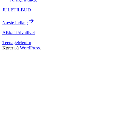
JULETILBUD
Næste indlæg
Afskaf Privatlivet
TeenageMentor
Kører på
WordPress
.